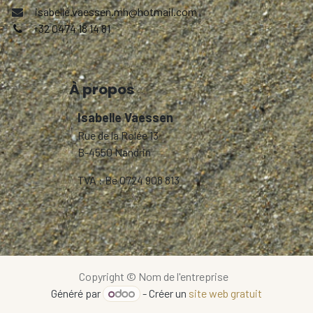
isabelle.vaessen.mh@hotmail.com
+32 0474 18 14 81
À propos
Isabelle Vaessen
Rue de la Rolée 13
B-4550 Nandrin
TVA : Be 0724 908 813
Copyright © Nom de l'entreprise
Généré par
- Créer un
site web gratuit