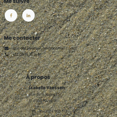
Me suivre
Me contacter
isabelle.vaessen.mh@hotmail.com
+32 0474 18 14 81
À propos
Isabelle Vaessen
Rue de la Rolée 13
B-4550 Nandrin
TVA : Be 0724 908 813