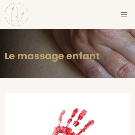
Se rendre au contenu
Le massage enfant