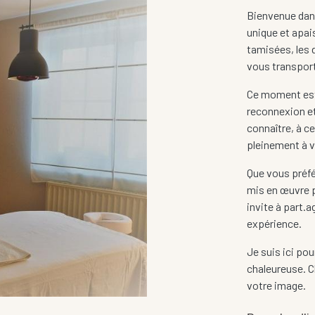
Bienvenue dans
unique et apai
tamisées, les 
vous transpor
Ce moment est 
reconnexion e
connaître, à c
pleinement à v
Que vous préfé
mis en œuvre p
invite à part.a
expérience.
Je suis ici po
chaleureuse. 
votre image.