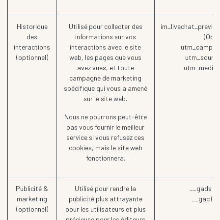
Historique
Utilisé pour collecter des
im_livechat_previo
des
informations sur vos
(Odo
interactions
interactions avec le site
utm_campaig
(optionnel)
web, les pages que vous
utm_source
avez vues, et toute
utm_medium
campagne de marketing
spécifique qui vous a amené
sur le site web.
Nous ne pourrons peut-être
pas vous fournir le meilleur
service si vous refusez ces
cookies, mais le site web
fonctionnera.
Publicité &
Utilisé pour rendre la
__gads (G
marketing
publicité plus attrayante
__gac (Go
(optionnel)
pour les utilisateurs et plus
précieuse pour les éditeurs